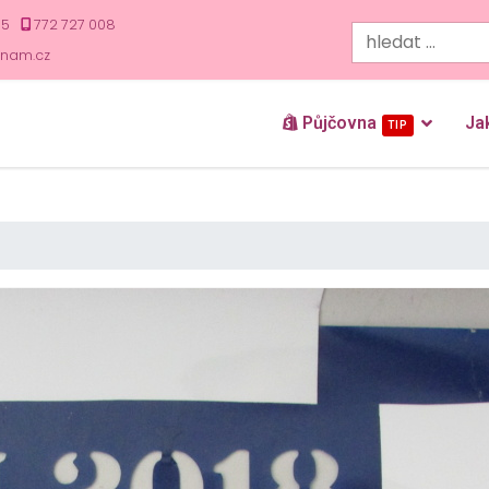
35
772 727 008
znam.cz
Půjčovna
Ja
TIP