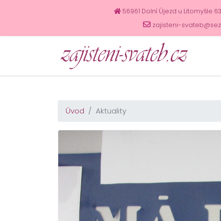
56961 Dolní Újezd u Litomyšle 6
zajisteni-svateb@se
Úvod
Aktuality