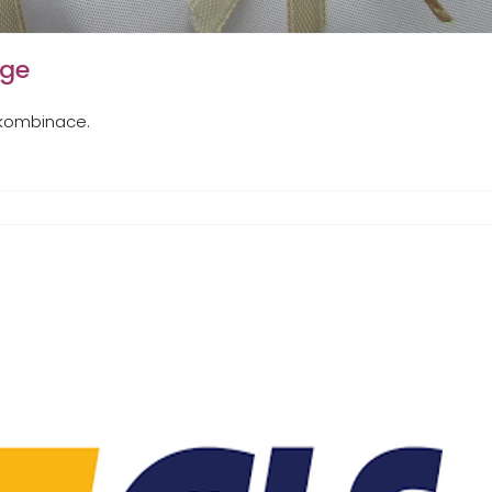
age
 kombinace.