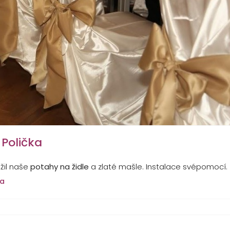
Polička
užil naše
potahy na židle
a zlaté mašle. Instalace svépomocí.
ka