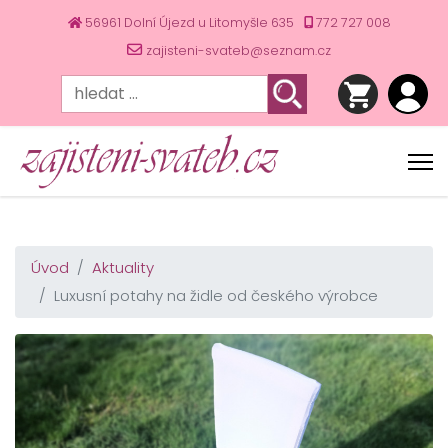
56961 Dolní Újezd u Litomyšle 635
772 727 008
zajisteni-svateb@seznam.cz
Úvod
Aktuality
Luxusní potahy na židle od českého výrobce