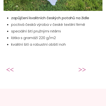
zapůjčení kvalitních českých potahů na židle
poctivá česká výroba v české textilní firmě
speciální šití pružnými nitěmi
látka s gramáží 220 g/m2
kvalitní šití a robustní obšití noh
Předchozí článek: Sleva ve svatební
Další článek: Potahy n
Předchozí
Následující