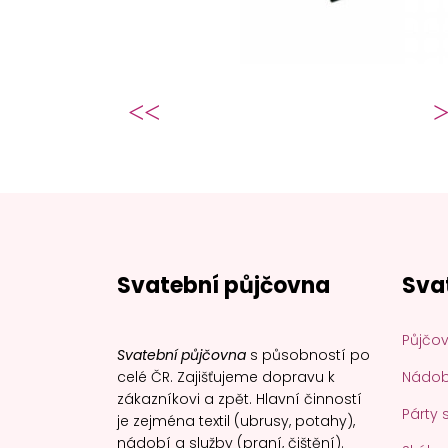
Předchozí článek: Luxusní p
Další článek:
Předchozí
Následující
Svatební půjčovna
Sva
Půjčov
Svatební půjčovna
s působností po
celé ČR. Zajišťujeme dopravu k
Nádobí
zákazníkovi a zpět. Hlavní činností
Párty 
je zejména textil (ubrusy, potahy),
nádobí a služby (praní, čištění).