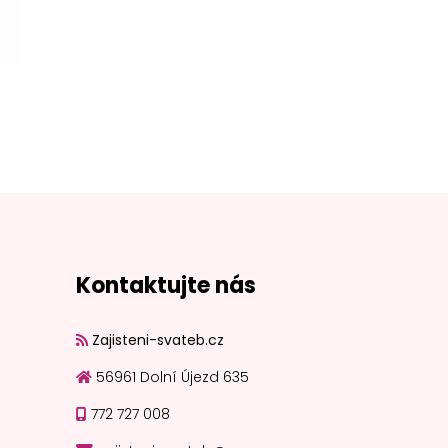
024
Kontaktujte nás
Zajisteni-svateb.cz
56961 Dolní Újezd 635
772 727 008