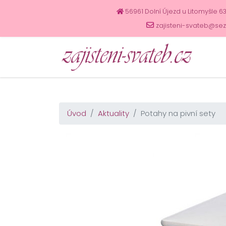
56961 Dolní Újezd u Litomyšle 6
zajisteni-svateb@se
Úvod
Aktuality
Potahy na pivní sety