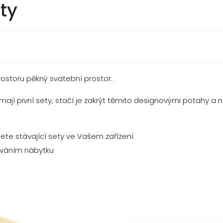
ty
prostoru pěkný svatební prostor.
í pivní sety, stačí je zakrýt těmito designovými potahy a nem
jete stávající sety ve Vašem zařízení
ováním nábytku