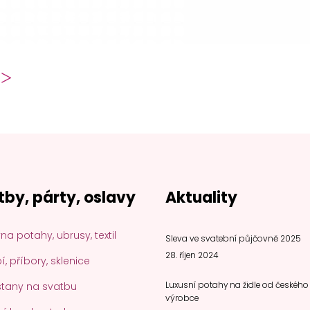
otahy na židle od českého výrobce
 Svatební veletrh Pardubice 3.2. - 4.2. 2
tby, párty, oslavy
Aktuality
na potahy, ubrusy, textil
Sleva ve svatební půjčovně 2025
28. říjen 2024
, příbory, sklenice
stany na svatbu
Luxusní potahy na židle od českého
výrobce