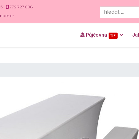
35
772 727 008
znam.cz
Půjčovna
Ja
TIP