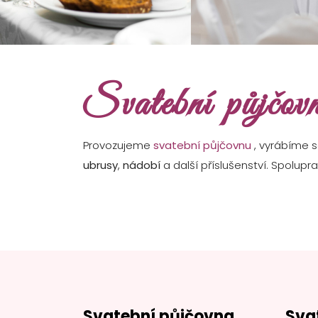
Svatební půjčov
Provozujeme
svatební půjčovnu
, vyrábíme 
ubrusy
,
nádobí
a další příslušenství. Spolup
Svatební půjčovna
Sva