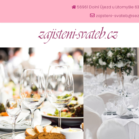
56961 Dolní Újezd u Litomyšle 6
zajisteni-svateb@se