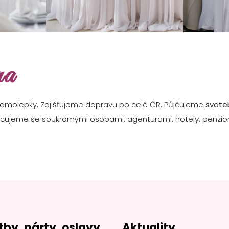
na
samolepky. Zajišťujeme dopravu po celé ČR. Půjčujeme
svateb
racujeme se soukromými osobami, agenturami, hotely, penzio
tby, párty, oslavy
Aktuality