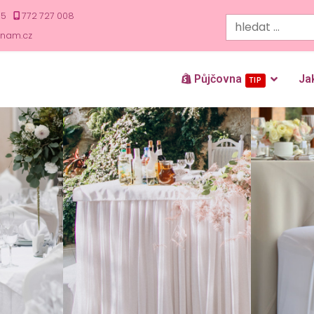
35
772 727 008
znam.cz
Půjčovna
Ja
TIP