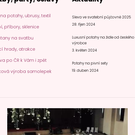
na potahy, ubrusy, textil
Sleva ve svatební půjčovně 2025
28. říjen 2024
, příbory, sklenice
stany na svatbu
Luxusní potahy na židle od českého
výrobce
í hrady, atrakce
3. květen 2024
va po ČR k Vám i zpět
Potahy na pivní sety
19. duben 2024
ková výroba samolepek