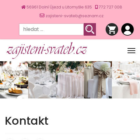
56961 Dolní Újezd u Litomyšle 635
772 727 008
zajisteni-svateb@seznam.cz
Kontakt