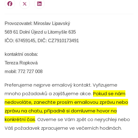
Provozovatel: Miroslav Lipavský
569 61 Dolní Újezd u Litomyšle 635
IČO: 67459145, DIČ: CZ7910173491
kontaktní osoba:
Tereza Ropková
mobil: 772 727 008
Preferujeme nejprve emailový kontakt. Vyřizujeme
mnoho požadavků a zajišťujeme akce.
Pokud se nám
nedovoláte, zanechte prosím emailovou zprávu nebo
zprávu na chatu, případně si domluvme hovor na
konkrétní čas
. Ozveme se Vám zpět co nejrychleji nebo
Váš požadavek zpracujeme ve večerních hodinách.