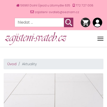
56961 Dolní Újezd u Litomyšle 635
772 727 008
zajisteni-svateb@seznam.cz
Úvod
Aktuality