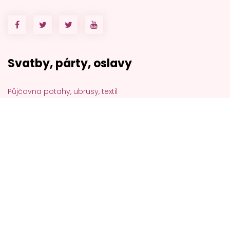
Svatby, párty, oslavy
Půjčovna potahy, ubrusy, textil
Nádobí, příbory, sklenice
Párty stany na svatbu
Skákací hrady, atrakce
Doprava po ČR k Vám i zpět
Zakázková výroba samolepek
Aktuality