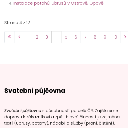
Instalace potahů, ubrusů v Ostravě, Opavě
Strana 4 z 12
1
2
3
4
5
6
7
8
9
10
Svatební půjčovna
Svatební půjčovna
s působností po celé ČR. Zajišťujeme
dopravu k zákazníkovi a zpět. Hlavní činností je zejména
textil (ubrusy, potahy), nádobí a služby (praní, čištění).