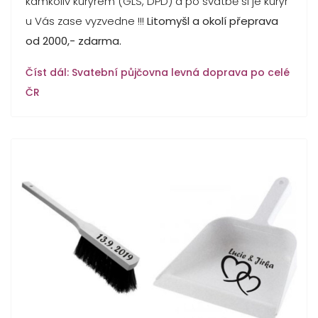
kamkoliv kurýrem (GLS, DPD) a po svatbě si je kurýr
u Vás zase vyzvedne !!!
Litomyšl a okolí přeprava
od 2000,- zdarma.
Číst dál: Svatební půjčovna levná doprava po celé
ČR