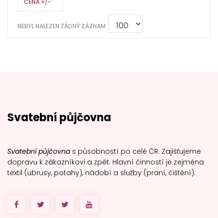
CENA +/-
NEBYL NALEZEN ŽÁDNÝ ZÁZNAM
Svatební půjčovna
Svatební půjčovna
s působností po celé ČR. Zajišťujeme
dopravu k zákazníkovi a zpět. Hlavní činností je zejména
textil (ubrusy, potahy), nádobí a služby (praní, čištění).