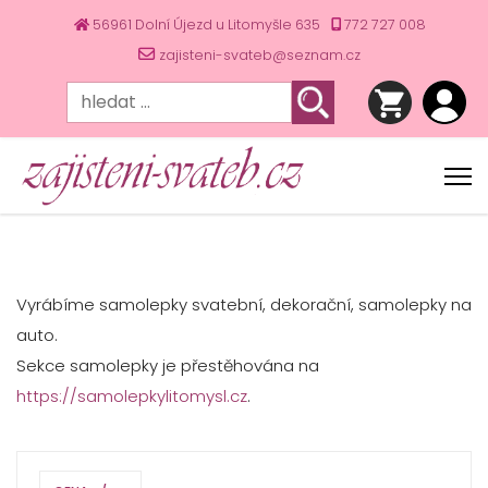
56961 Dolní Újezd u Litomyšle 635
772 727 008
zajisteni-svateb@seznam.cz
Vyrábíme samolepky svatební, dekorační, samolepky na
auto.
Sekce samolepky je přestěhována na
https://samolepkylitomysl.cz
.