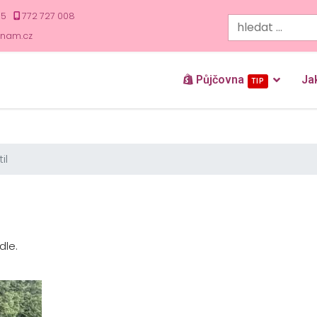
35
772 727 008
znam.cz
Půjčovna
Ja
TIP
il
dle.