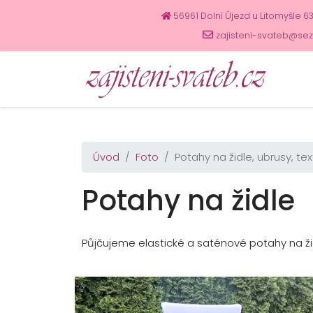
56961 Dolní Újezd u Litomyšle 6
zajisteni-svateb@se
Úvod
Foto
Potahy na židle, ubrusy, text
Potahy na židle
Půjčujeme elastické a saténové potahy na ži