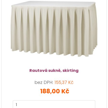
Rautová sukně, skirting
bez DPH:
155,37 Kč
×
188,00 Kč
info
Chyba 404: je nám líto, ale požadované
zboží nebylo nalezeno