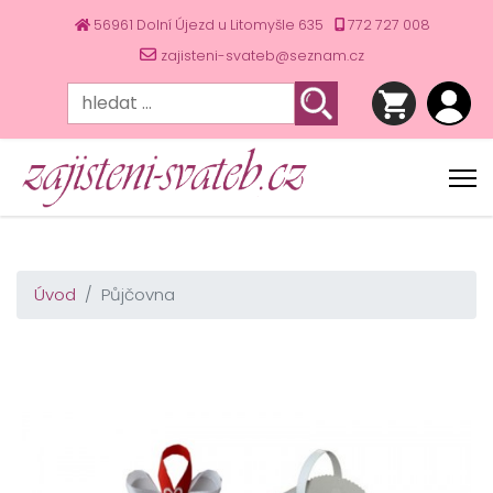
56961 Dolní Újezd u Litomyšle 635
772 727 008
zajisteni-svateb@seznam.cz
Úvod
Půjčovna