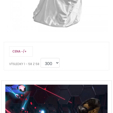
CENA -/+
VÝSLEDKY 1 - 58 Z 58