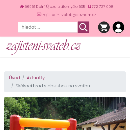
56961 Dolní Újezd u Litomyšle 635
772 727 008
zajisteni-svateb@seznam.cz
Úvod
Aktuality
Skákací hrad s obsluhou na svatbu