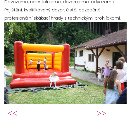
Dovezeme, nainstalujeme, dozorujeme, odvezeme.
Pojištění, kvalifikovaný dozor, čisté, bezpečné
profesionální skákací hrady s technickými prohlídkami.
Předchozí článek: Svatební krabičky s
Další článek: Párty st
Předchozí
Následující